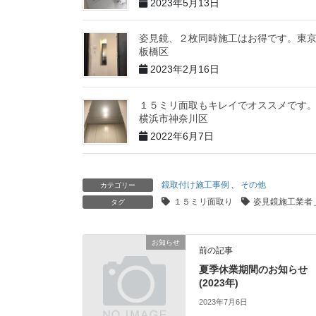
2023年5月13日
姿見鏡、２枚同時施工はお得です。東
板橋区
2023年2月16日
１５ミリ面取もキレイでオススメです
横浜市神奈川区
2022年6月7日
鏡取付け施工事例
、
その他
カテゴリー
１５ミリ面取り
姿見鏡施工業者
タグ
お知らせ
前の記事
夏季休業期間のお知らせ
(2023年)
2023年7月6日