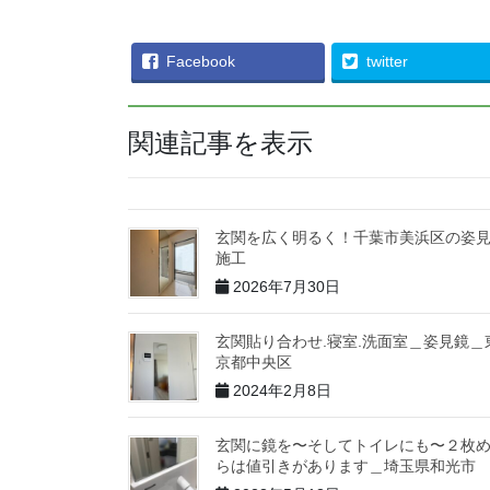
Facebook
twitter
関連記事を表示
玄関を広く明るく！千葉市美浜区の姿
施工
2026年7月30日
玄関貼り合わせ.寝室.洗面室＿姿見鏡＿
京都中央区
2024年2月8日
玄関に鏡を〜そしてトイレにも〜２枚
らは値引きがあります＿埼玉県和光市