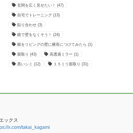
玄関を広く見せたい！
(47)
自宅でトレーニング
(13)
貼り合わせ
(3)
鏡で壁をなくそう！
(24)
鏡をリビングの壁に横長につけてみたら
(1)
面取り
(43)
高透過ミラー
(1)
黒いシミ
(12)
１５ミリ面取り
(31)
エックス
tps://x.com/takai_kagami