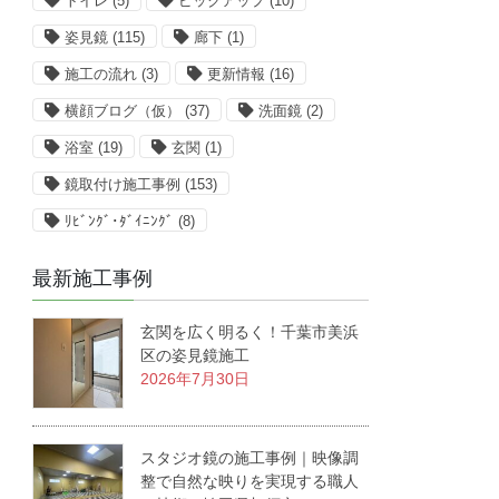
トイレ
(5)
ピックアップ
(10)
姿見鏡
(115)
廊下
(1)
施工の流れ
(3)
更新情報
(16)
横顔ブログ（仮）
(37)
洗面鏡
(2)
浴室
(19)
玄関
(1)
鏡取付け施工事例
(153)
ﾘﾋﾞﾝｸﾞ･ﾀﾞｲﾆﾝｸﾞ
(8)
最新施工事例
玄関を広く明るく！千葉市美浜
区の姿見鏡施工
2026年7月30日
スタジオ鏡の施工事例｜映像調
整で自然な映りを実現する職人