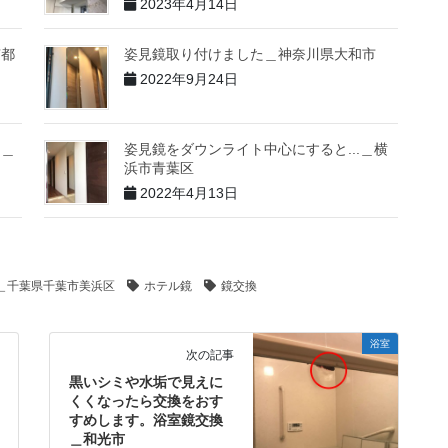
2023年4月14日
京都
姿見鏡取り付けました＿神奈川県大和市
2022年9月24日
。＿
姿見鏡をダウンライト中心にすると...＿横
浜市青葉区
2022年4月13日
＿千葉県千葉市美浜区
ホテル鏡
鏡交換
浴室
次の記事
黒いシミや水垢で見えに
くくなったら交換をおす
すめします。浴室鏡交換
＿和光市