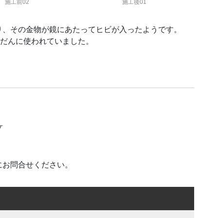
施工前02
施工後01
り、その金物が鏡にあたってヒビが入ったようです。
んだんに使われていました。
ヶ
にお問合せください。