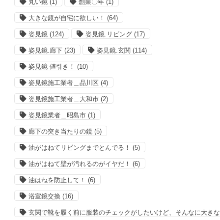
丸い鏡
(1)
創業〇年
(1)
大きな鏡が自宅に欲しい！
(64)
姿見鏡
(124)
姿見鏡.リビング
(17)
姿見鏡.廊下
(23)
姿見鏡.玄関
(114)
姿見鏡 値引き！
(10)
姿見鏡施工業者＿品川区
(4)
姿見鏡施工業者＿大和市
(2)
姿見鏡業者＿昭島市
(1)
廊下の突き当たりの鏡
(5)
油がはねてリビングまでとんでる！
(5)
油がはねて壁が汚れるのがイヤだ！
(6)
油はねを防止して！
(6)
浴室鏡交換
(16)
玄関で靴を履く前に服装のチェックがしたいけど、そんなに大き