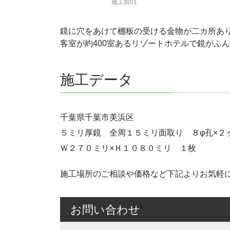
施工前01
鏡に穴をあけて棚板の受ける金物が二カ所あ
客室が約400室あるリゾートホテルで鏡がふ
施工データ
千葉県千葉市美浜区
５ミリ厚鏡 全周１５ミリ面取り ８φ孔×２
Ｗ２７０ミリ×Ｈ１０８０ミリ １枚
施工場所のご相談や価格など下記よりお気軽
お問い合わせ