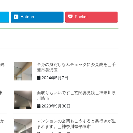
Hatena
Pocket
見鏡
全身の身だしなみチェックに姿見鏡を＿千
葉市美浜区
2024年5月7日
東
面取りもいいです＿玄関姿見鏡＿神奈川県
川崎市
2023年9月30日
めか
マンションの玄関もこうすると奥行きが生
まれます。＿神奈川県平塚市