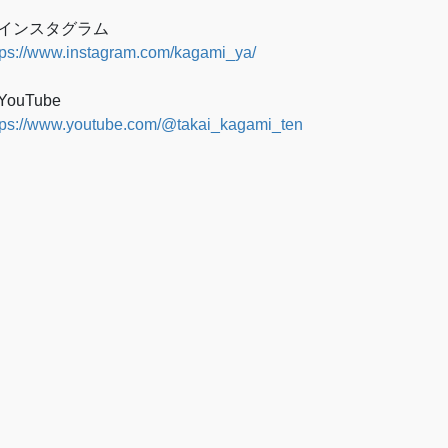
インスタグラム
tps://www.instagram.com/kagami_ya/
YouTube
tps://www.youtube.com/@takai_kagami_ten