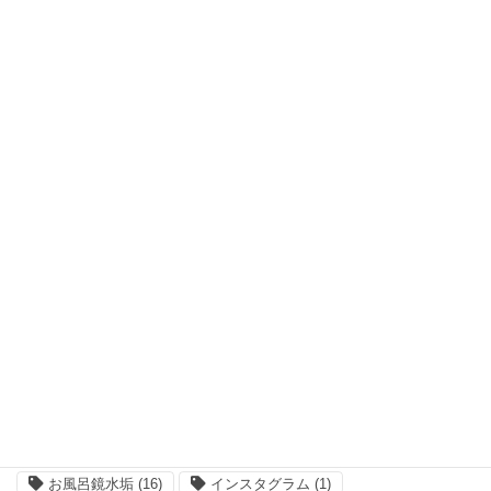
2025年6月24日
一覧はこちら
お客様の声
最近のお客様の声
2026年3月22日
一覧はこちら
タグクラウド
#気に入った本
(1)
12ﾐﾘ面取り
(1)
おうち時間
(7)
お風呂の鏡が曇る
(4)
お風呂鏡掃除
(16)
お風呂鏡水垢
(16)
インスタグラム
(1)