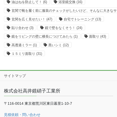
油はねを防止して！
(6)
浴室鏡交換
(16)
玄関で靴を履く前に服装のチェックがしたいけど、そんなに大きなサ
玄関を広く見せたい！
(47)
自宅でトレーニング
(13)
貼り合わせ
(3)
鏡で壁をなくそう！
(24)
鏡をリビングの壁に横長につけてみたら
(1)
面取り
(43)
高透過ミラー
(1)
黒いシミ
(12)
１５ミリ面取り
(31)
サイトマップ
株式会社高井鏡硝子工業所
〒116-0014 東京都荒川区東日暮里1-10-7
見積依頼・問い合わせ