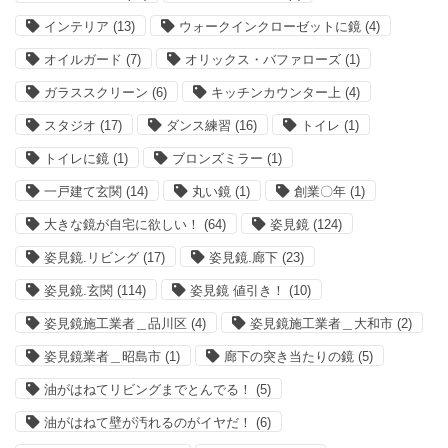
インテリア
(13)
ウォークインクローゼットに鏡
(4)
オイルガード
(7)
オリックス・バファローズ
(1)
ガラススクリーン
(6)
キッチンカウンター上
(4)
スタジオ
(17)
ダンス練習
(16)
トイレ
(1)
トイレに鏡
(1)
ブロンズミラー
(1)
一戸建て玄関
(14)
丸い鏡
(1)
創業〇年
(1)
大きな鏡が自宅に欲しい！
(64)
姿見鏡
(124)
姿見鏡.リビング
(17)
姿見鏡.廊下
(23)
姿見鏡.玄関
(114)
姿見鏡 値引き！
(10)
姿見鏡施工業者＿品川区
(4)
姿見鏡施工業者＿大和市
(2)
姿見鏡業者＿昭島市
(1)
廊下の突き当たりの鏡
(5)
油がはねてリビングまでとんでる！
(5)
油がはねて壁が汚れるのがイヤだ！
(6)